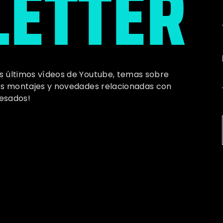
ETTER
os últimos vídeos de Youtube, temas sobre
imos montajes y novedades relacionadas con
esados!
INICIO
LA COMPAÑIA
LA CELESTINA
D