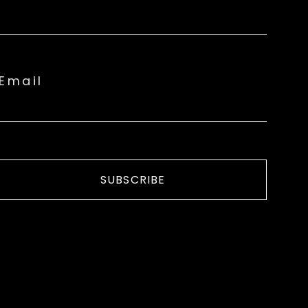
Email
SUBSCRIBE
ON JUAN TENORIO
PRENSA
CONTACTO