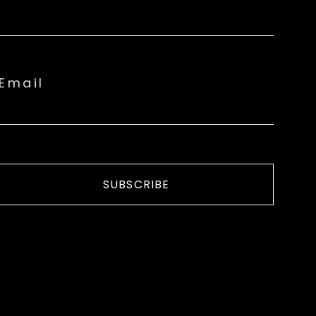
Email
SUBSCRIBE
ON JUAN TENORIO
PRENSA
CONTACTO