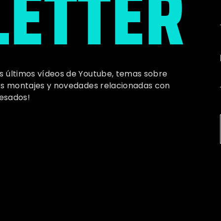
ETTER
os últimos vídeos de Youtube, temas sobre
imos montajes y novedades relacionadas con
esados!
INICIO
LA COMPAÑIA
LA CELESTINA
D